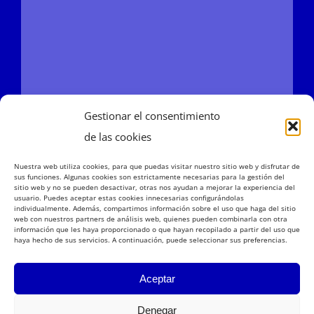
Congresos – Jornadas realizados
Área de miembros
Contacto
Gestionar el consentimiento
de las cookies
Nuestra web utiliza cookies, para que puedas visitar nuestro sitio web y disfrutar de
sus funciones. Algunas cookies son estrictamente necesarias para la gestión del
sitio web y no se pueden desactivar, otras nos ayudan a mejorar la experiencia del
usuario. Puedes aceptar estas cookies innecesarias configurándolas
individualmente. Además, compartimos información sobre el uso que haga del sitio
web con nuestros partners de análisis web, quienes pueden combinarla con otra
información que les haya proporcionado o que hayan recopilado a partir del uso que
haya hecho de sus servicios. A continuación, puede seleccionar sus preferencias.
Aceptar
SEAS 2026
Denegar
Aviso legal
|
Política de privacidad
|
Política de cookies