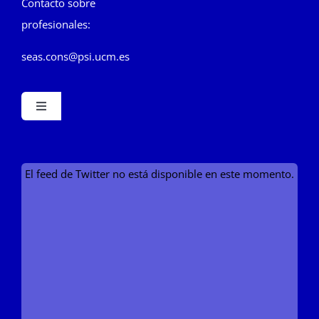
Contacto sobre
profesionales:
seas.cons@psi.ucm.es
Toggle
Navigation
Inicio
El feed de Twitter no está disponible en este momento.
Sociedad
Revista
Blog