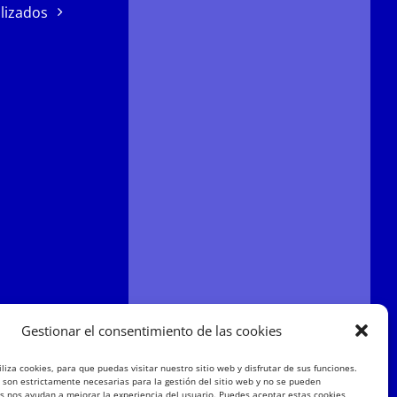
lizados
Gestionar el consentimiento de las cookies
liza cookies, para que puedas visitar nuestro sitio web y disfrutar de sus funciones.
 son estrictamente necesarias para la gestión del sitio web y no se pueden
as nos ayudan a mejorar la experiencia del usuario. Puedes aceptar estas cookies