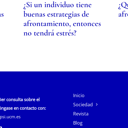
¿Si un individuo tiene
¿Qu
as
buenas estrategias de
af
afrontamiento, entonces
no tendrá estrés?
Inicio
ier consulta sobre el
Sociedad
ngase en contacto con:
Revista
psi.ucm.es
Blog