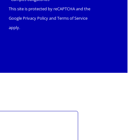
This site is protected by reCAPTCHA and the
Google
Privacy Policy
and
Terms of Service
apply.