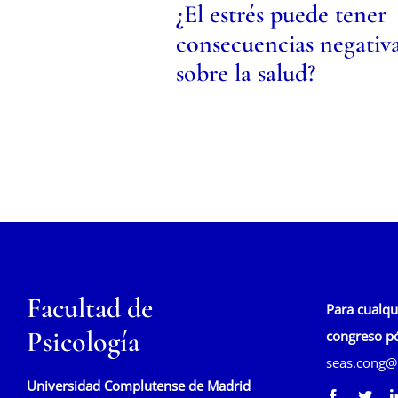
¿El estrés puede tener
consecuencias negativ
sobre la salud?
Facultad de
Para cualqu
Psicología
congreso pó
seas.cong@
Universidad Complutense de Madrid